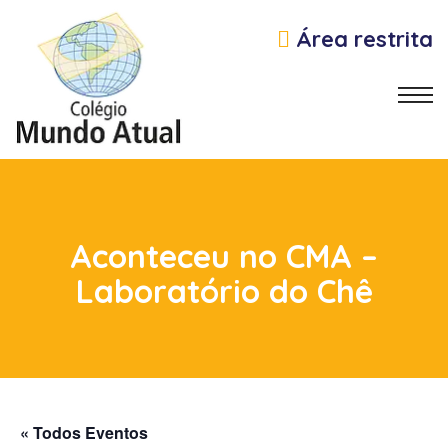
Área restrita
Aconteceu no CMA –
Laboratório do Chê
s
« Todos Eventos