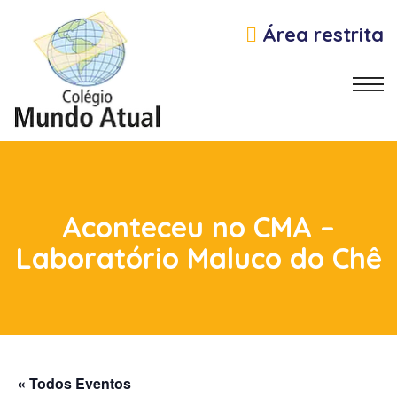
Área restrita
Aconteceu no CMA –
Laboratório Maluco do Chê
s
« Todos Eventos