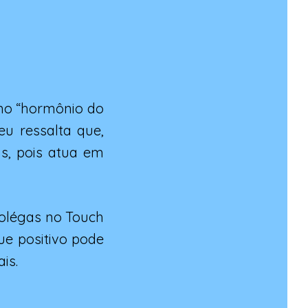
omo “hormônio do
eu ressalta que,
as, pois atua em
 colégas no Touch
ue positivo pode
is.