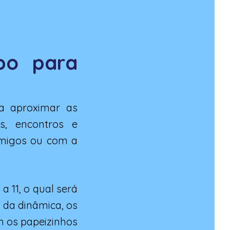
po para
ca aproximar as
as, encontros e
amigos ou com a
 11, o qual será
o da dinâmica, os
m os papeizinhos