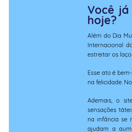
Você já
hoje?
Além do Dia Mu
Internacional d
estreitar os laç
Esse ato é bem-
na felicidade. 
Ademais, o si
sensações táte
na infância se
ajudam a aume