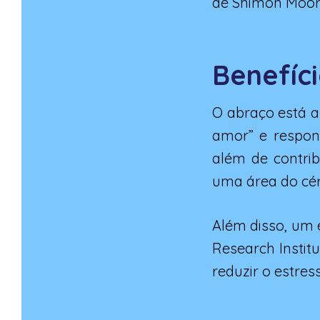
de Shimon Moor
Benefíc
O abraço está a
amor” e respons
além de contrib
uma área do cér
Além disso, um e
Research Instit
reduzir o estres