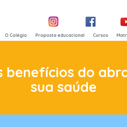
O Colégio
Proposta educacional
Cursos
Matr
s benefícios do abr
sua saúde