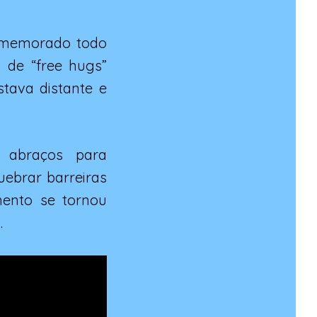
comemorado todo
 de “free hugs”
tava distante e
 abraços para
ebrar barreiras
mento se tornou
.