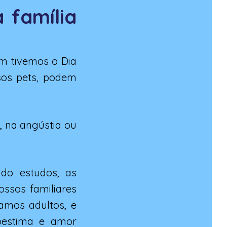
 família
m tivemos o Dia
ssos pets, podem
, na angústia ou
do estudos, as
ssos familiares
amos adultos, e
oestima e amor