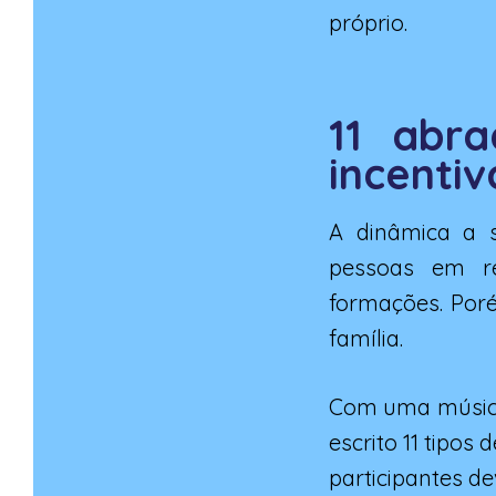
próprio.
11 abr
incentiv
A dinâmica a s
pessoas em
r
formações. Por
família.
Com uma música 
escrito 11 tipos
participantes d