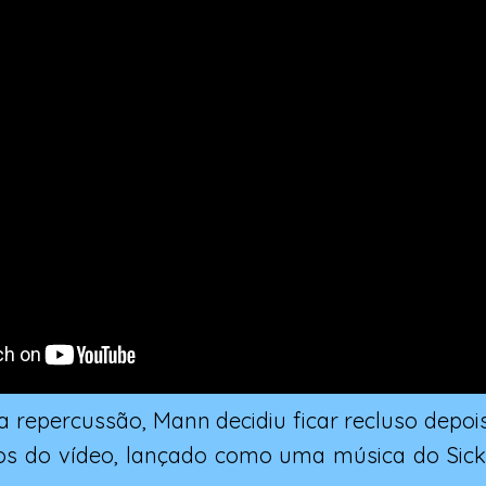
 a repercussão, Mann decidiu ficar recluso depoi
s do vídeo, lançado como uma música do Sick