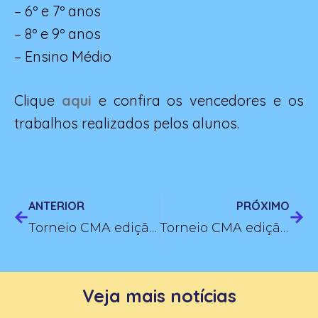
– 6º e 7º anos
– 8º e 9º anos
– Ensino Médio
Clique
aqui
e confira os vencedores e os
trabalhos realizados pelos alunos.
ANTERIOR
PRÓXIMO
Torneio CMA edição Dia das Mulheres
Torneio CMA edição Abolição da Escravatura
Veja mais notícias